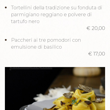
Tortellini della tradizione su fonduta di
parmigiano reggiano e polvere di
tartufo nero
€ 20,00
Paccheri ai tre pomodori con
emulsione di basilico
€ 17,00