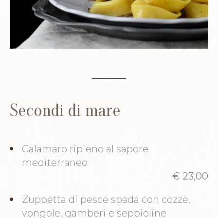
Secondi di mare
Calamaro ripieno al sapore
mediterraneo
€ 23,00
Zuppetta di pesce spada con cozze,
vongole, gamberi e seppioline