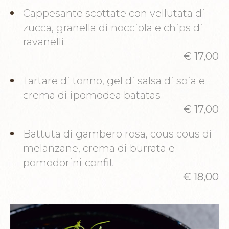
Cappesante scottate con vellutata di
zucca, granella di nocciola e chips di
ravanelli
€ 17,00
Tartare di tonno, gel di salsa di soia e
crema di ipomodea batatas
€ 17,00
Battuta di gambero rosa, cous cous di
melanzane, crema di burrata e
pomodorini confit
€ 18,00