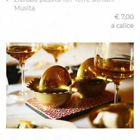
Musita
€ 7,00
a calice